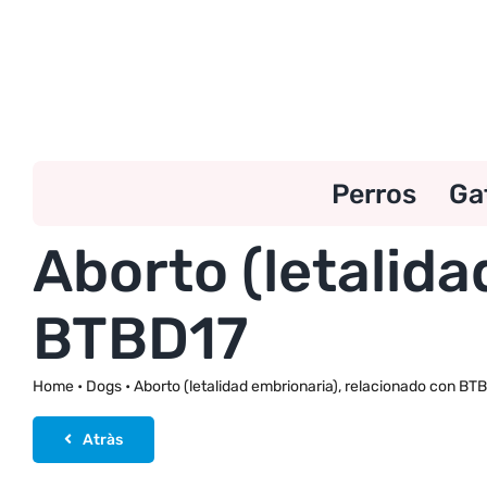
Skip
to
content
Perros
Ga
Aborto (letalida
BTBD17
Home
•
Dogs
•
Aborto (letalidad embrionaria), relacionado con BT
Atràs