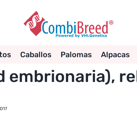
tos
Caballos
Palomas
Alpacas
d embrionaria), r
BD17