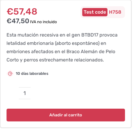
€
57,48
H758
€
47,50
IVA no incluido
Esta mutación recesiva en el gen BTBD17 provoca
letalidad embrionaria (aborto espontáneo) en
embriones afectados en el Braco Alemán de Pelo
Corto y perros estrechamente relacionados.
10 días laborables
Aborto
(letalidad
embrionaria),
Añadir al carrito
relacionado
con