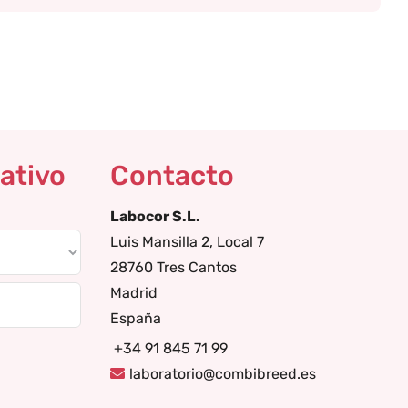
ativo
Contacto
Labocor S.L.
Luis Mansilla 2, Local 7
28760 Tres Cantos
Madrid
España
+34 91 845 71 99
laboratorio@combibreed.es