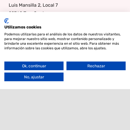
Luis Mansilla 2, Local 7
28760 Tres Cantos
Madrid
Utilizamos cookies
España
Podemos utilizarlas para el análisis de los datos de nuestros visitantes,
+34 91 845 71 99
para mejorar nuestro sitio web, mostrar contenido personalizado y
brindarle una excelente experiencia en el sitio web. Para obtener más
laboratorio@combibreed.es
información sobre las cookies que utilizamos, abre los ajustes.
Ok, continuar
Rechazar
Síganos
Go
to
No, ajustar
Top
© Copyright 2026 - Lamper Design Waddinxveen |
Términos y
condiciones
|
Privacidad
|
Cookies