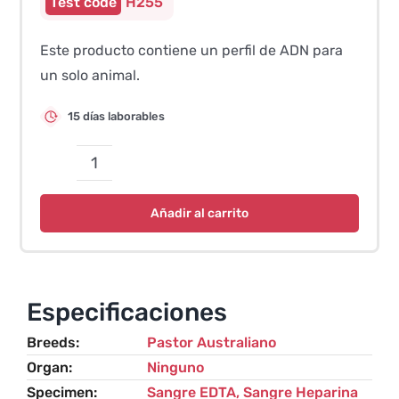
H255
Este producto contiene un perfil de ADN para
un solo animal.
15 días laborables
Perfil
de
Añadir al carrito
ADN
Perro
–
ASCA
Especificaciones
(SNP)
Breeds
Pastor Australiano
cantidad
Organ
Ninguno
Specimen
Sangre EDTA, Sangre Heparina