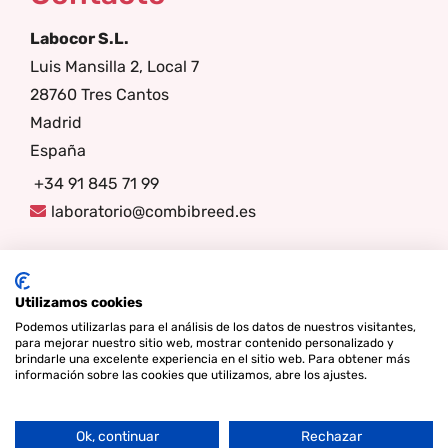
Labocor S.L.
Luis Mansilla 2, Local 7
28760 Tres Cantos
Madrid
España
+34 91 845 71 99
laboratorio@combibreed.es
Síganos
Utilizamos cookies
Podemos utilizarlas para el análisis de los datos de nuestros visitantes,
para mejorar nuestro sitio web, mostrar contenido personalizado y
brindarle una excelente experiencia en el sitio web. Para obtener más
información sobre las cookies que utilizamos, abre los ajustes.
Ok, continuar
Rechazar