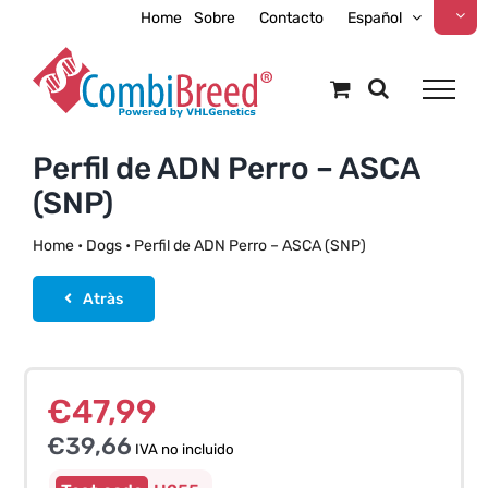
Skip
Home
Sobre
Contacto
Español
to
content
Perfil de ADN Perro – ASCA
(SNP)
Home
•
Dogs
•
Perfil de ADN Perro – ASCA (SNP)
Atràs
€
47,99
€
39,66
IVA no incluido