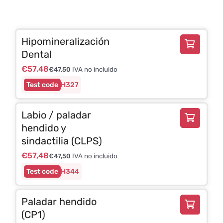
Hipomineralización
Dental
€
57,48
€
47,50
IVA no incluido
H327
Labio / paladar
hendido y
sindactilia (CLPS)
€
57,48
€
47,50
IVA no incluido
H344
Paladar hendido
(CP1)