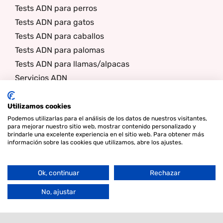
Tests ADN para perros
Tests ADN para gatos
Tests ADN para caballos
Tests ADN para palomas
Tests ADN para llamas/alpacas
Servicios ADN
Clubes de Raza/libros genealógicos
Sobre nosotros
Utilizamos cookies
Noticias
Podemos utilizarlas para el análisis de los datos de nuestros visitantes,
para mejorar nuestro sitio web, mostrar contenido personalizado y
Contacto
Seleccionar
brindarle una excelente experiencia en el sitio web. Para obtener más
Filtros de
información sobre las cookies que utilizamos, abre los ajustes.
Búsqueda
Boletin informativo
Ok, continuar
Rechazar
Go
to
No, ajustar
Estoy interesado
Top