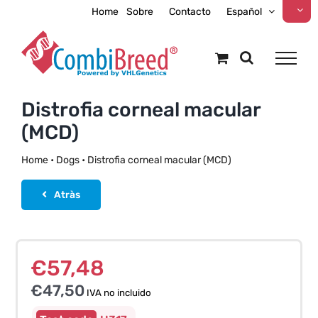
Skip
Home
Sobre
Contacto
Español
to
content
Distrofia corneal macular
(MCD)
Home
•
Dogs
•
Distrofia corneal macular (MCD)
Atràs
€
57,48
€
47,50
IVA no incluido