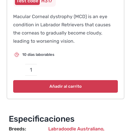
H317
Macular Corneal dystrophy (MCD) is an eye
condition in Labrador Retrievers that causes
the corneas to gradually become cloudy,
leading to worsening vision.
10 días laborables
Distrofia
corneal
Añadir al carrito
macular
(MCD)
cantidad
Especificaciones
Breeds
Labradoodle Australiano
,