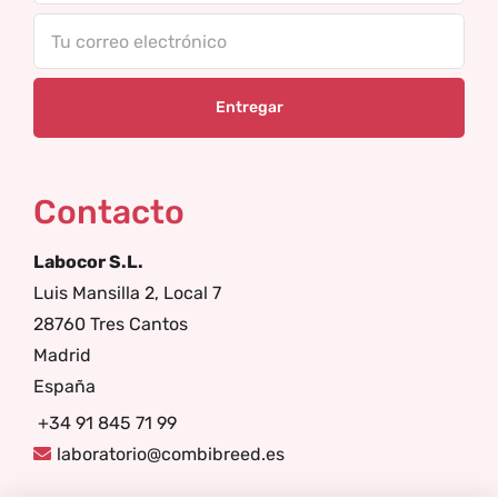
Tu
correo
electrónico
Contacto
Labocor S.L.
Luis Mansilla 2, Local 7
28760 Tres Cantos
Madrid
España
+34 91 845 71 99
laboratorio@combibreed.es