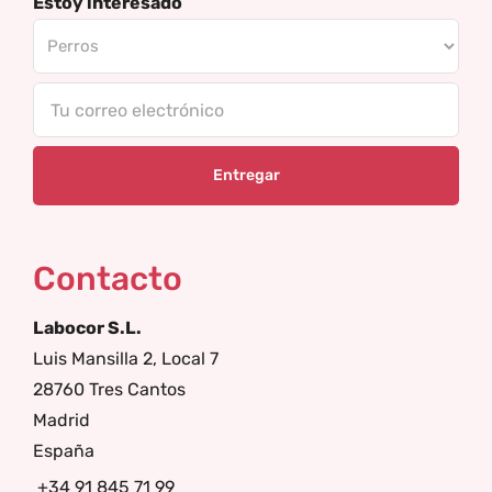
Estoy interesado
Tu
correo
electrónico
Contacto
Labocor S.L.
Luis Mansilla 2, Local 7
28760 Tres Cantos
Madrid
España
+34 91 845 71 99