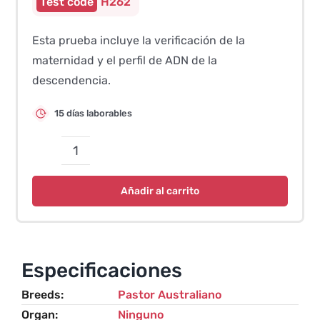
H262
Esta prueba incluye la verificación de la
maternidad y el perfil de ADN de la
descendencia.
15 días laborables
Verificación
de
Añadir al carrito
Maternidad
Perro–
ASCA
(SNP)
Especificaciones
cantidad
Breeds
Pastor Australiano
Organ
Ninguno