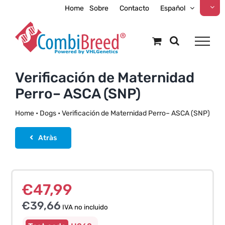
Skip
Home
Sobre
Contacto
Español
to
content
Verificación de Maternidad
Perro– ASCA (SNP)
Home
•
Dogs
•
Verificación de Maternidad Perro– ASCA (SNP)
Atràs
€
47,99
€
39,66
IVA no incluido