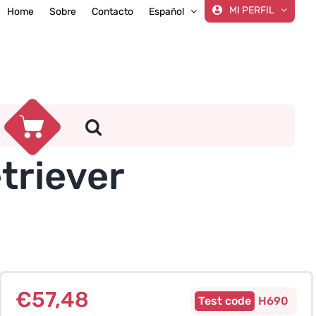
MI PERFIL
Home
Sobre
Contacto
Español
triever
€
57,48
H690