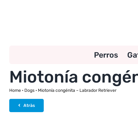
Skip
to
content
Perros
Ga
Miotonía congén
Home
•
Dogs
•
Miotonía congénita – Labrador Retriever
Atràs