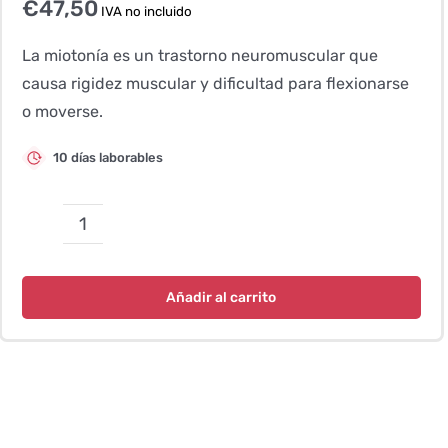
€
47,50
IVA no incluido
La miotonía es un trastorno neuromuscular que
causa rigidez muscular y dificultad para flexionarse
o moverse.
10 días laborables
Miotonía
congénita
–
Añadir al carrito
Labrador
Retriever
cantidad