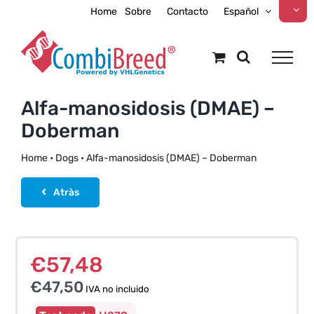
Skip
Home
Sobre
Contacto
Español
to
content
Alfa-manosidosis (DMAE) –
Doberman
Home
•
Dogs
•
Alfa-manosidosis (DMAE) – Doberman
Atràs
€
57,48
€
47,50
IVA no incluido