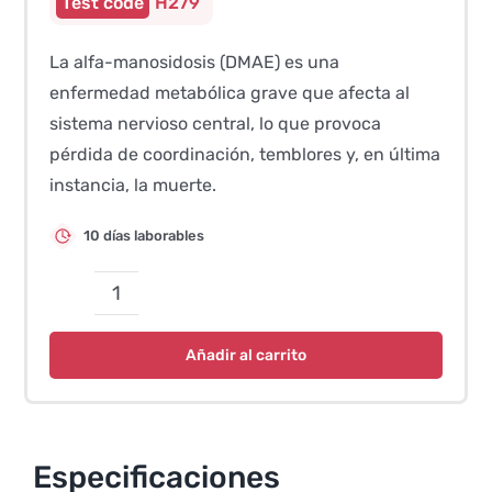
H279
La alfa-manosidosis (DMAE) es una
enfermedad metabólica grave que afecta al
sistema nervioso central, lo que provoca
pérdida de coordinación, temblores y, en última
instancia, la muerte.
10 días laborables
Alfa-
manosidosis
Añadir al carrito
(DMAE)
–
Doberman
cantidad
Especificaciones