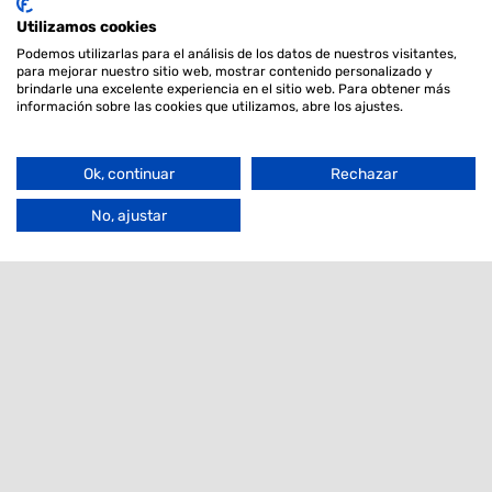
Servicios ADN
Utilizamos cookies
Clubes de Raza/libros genealógicos
Podemos utilizarlas para el análisis de los datos de nuestros visitantes,
para mejorar nuestro sitio web, mostrar contenido personalizado y
Sobre nosotros
brindarle una excelente experiencia en el sitio web. Para obtener más
Seleccionar
información sobre las cookies que utilizamos, abre los ajustes.
Noticias
Filtros de
Búsqueda
Contacto
Ok, continuar
Rechazar
Go
to
No, ajustar
Boletin informativo
Top
Estoy interesado
Tu
correo
electrónico