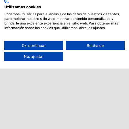
Servicios ADN
Utilizamos cookies
Clubes de Raza/libros genealógicos
Podemos utilizarlas para el análisis de los datos de nuestros visitantes,
para mejorar nuestro sitio web, mostrar contenido personalizado y
Sobre nosotros
brindarle una excelente experiencia en el sitio web. Para obtener más
Seleccionar
información sobre las cookies que utilizamos, abre los ajustes.
Noticias
Filtros de
Búsqueda
Contacto
Ok, continuar
Rechazar
Go
to
No, ajustar
Boletin informativo
Top
Estoy interesado
Tu
correo
electrónico