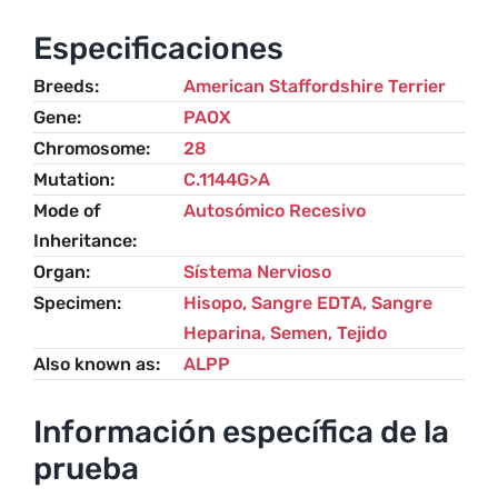
Paralysis
and
Especificaciones
Polyneuropathy
Breeds
American Staffordshire Terrier
(ALPP)
Gene
PAOX
cantidad
Chromosome
28
Mutation
C.1144G>A
Mode of
Autosómico Recesivo
Inheritance
Organ
Sístema Nervioso
Specimen
Hisopo, Sangre EDTA, Sangre
Heparina, Semen, Tejido
Also known as
ALPP
Información específica de la
prueba