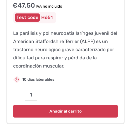
€
47,50
IVA no incluido
H651
La parálisis y polineuropatía laríngea juvenil del
American Staffordshire Terrier (ALPP) es un
trastorno neurológico grave caracterizado por
dificultad para respirar y pérdida de la
coordinación muscular.
10 días laborables
Am
Staff
Añadir al carrito
Juvenile
Laryngeal